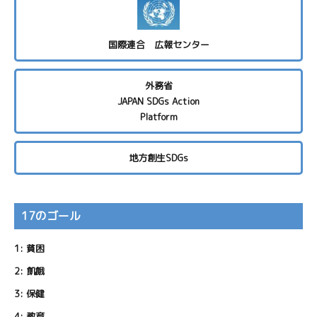
国際連合 広報センター
外務省
JAPAN SDGs Action
Platform
地方創生SDGs
17のゴール
1:
貧困
2:
飢餓
3:
保健
4:
教育