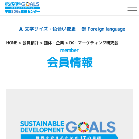
t
o
g
文字サイズ・色合い変更
Foreign language
g
l
HOME
>
会員紹介
>
団体・企業
>
DX・マーケティング研究会
e
member
会員情報
n
a
v
i
g
a
t
i
o
n