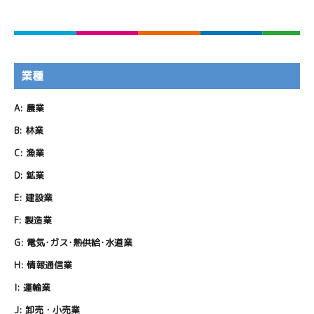
業種
A:
農業
B:
林業
C:
漁業
D:
鉱業
E:
建設業
F:
製造業
G:
電気･ガス･熱供給･水道業
H:
情報通信業
I:
運輸業
J:
卸売・小売業