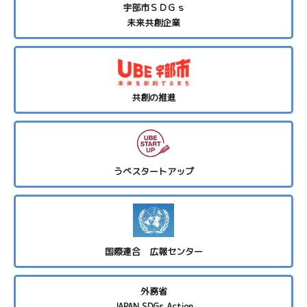
宇部市ＳＤＧｓ
未来共創企業
共創の推進
うべスタートアップ
国際連合 広報センター
外務省
JAPAN SDGs Action