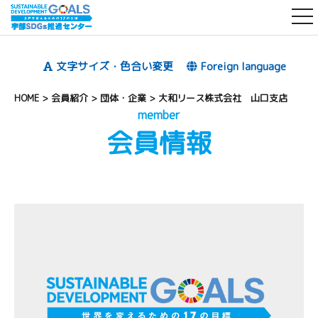
t
o
g
文字サイズ・色合い変更
Foreign language
g
l
HOME
>
会員紹介
>
団体・企業
>
大和リース株式会社 山口支店
e
member
会員情報
n
a
v
i
g
a
t
i
o
n