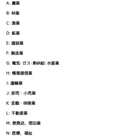
A:
農業
B:
林業
C:
漁業
D:
鉱業
E:
建設業
F:
製造業
G:
電気･ガス･熱供給･水道業
H:
情報通信業
I:
運輸業
J:
卸売・小売業
K:
金融・保険業
L:
不動産業
M:
飲食店，宿泊業
N:
医療，福祉