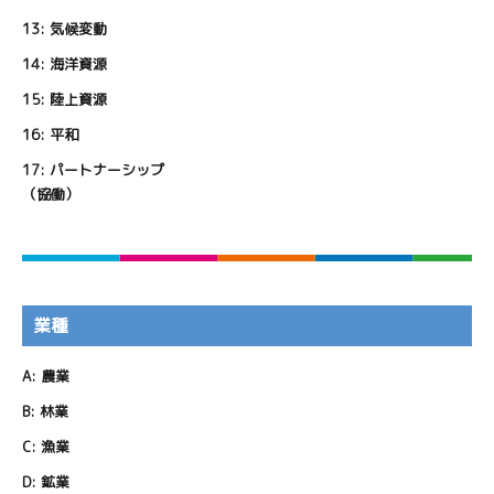
13:
気候変動
14:
海洋資源
15:
陸上資源
16:
平和
17:
パートナーシップ
（協働）
業種
A:
農業
B:
林業
C:
漁業
D:
鉱業