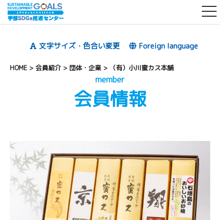
t
o
g
文字サイズ・色合い変更
Foreign language
g
l
HOME
>
会員紹介
>
団体・企業
>
（有）小川蜜カス本舗
e
member
会員情報
n
a
v
i
g
a
t
i
o
n