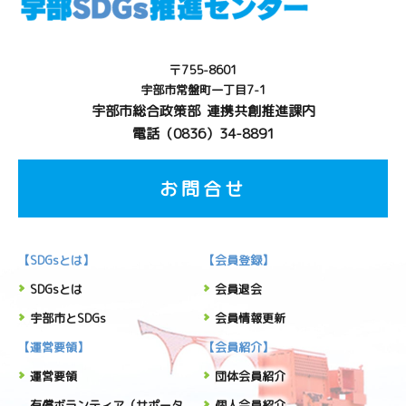
〒755-8601
宇部市常盤町一丁目7-1
宇部市総合政策部 連携共創推進課内
電話（0836）34-8891
お問合せ
【SDGsとは】
【会員登録】
SDGsとは
会員退会
宇部市とSDGs
会員情報更新
【運営要領】
【会員紹介】
運営要領
団体会員紹介
有償ボランティア（サポータ
個人会員紹介