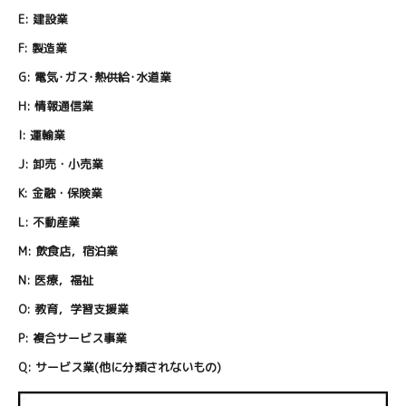
E:
建設業
F:
製造業
G:
電気･ガス･熱供給･水道業
H:
情報通信業
I:
運輸業
J:
卸売・小売業
K:
金融・保険業
L:
不動産業
M:
飲食店，宿泊業
N:
医療，福祉
O:
教育，学習支援業
P:
複合サービス事業
Q:
サービス業(他に分類されないもの)