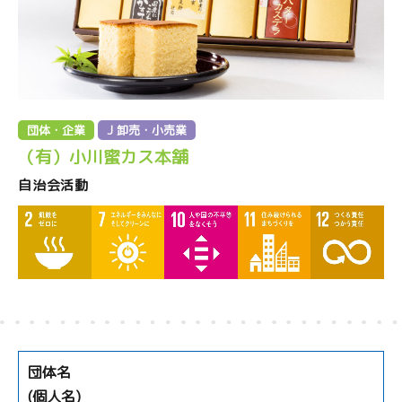
団体・企業
J 卸売・小売業
（有）小川蜜カス本舗
自治会活動
団体名
(個人名)