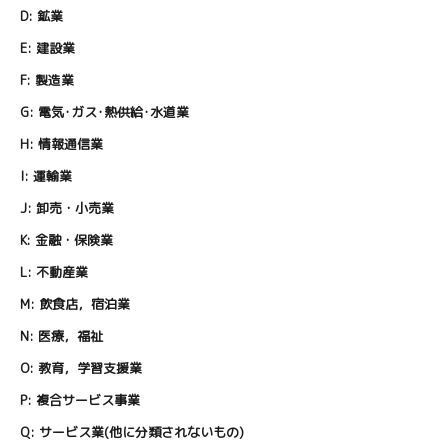
D:
鉱業
E:
建設業
F:
製造業
G:
電気･ガス･熱供給･水道業
H:
情報通信業
I:
運輸業
J:
卸売・小売業
K:
金融・保険業
L:
不動産業
M:
飲食店，宿泊業
N:
医療，福祉
O:
教育，学習支援業
P:
複合サービス事業
Q:
サービス業(他に分類されないもの)