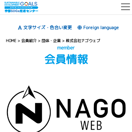
t
o
g
文字サイズ・色合い変更
Foreign language
g
l
HOME
>
会員紹介
>
団体・企業
>
株式会社ナゴウェブ
e
member
会員情報
n
a
v
i
g
a
t
i
o
n