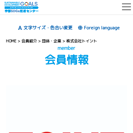
t
o
g
文字サイズ・色合い変更
Foreign language
g
l
HOME
>
会員紹介
>
団体・企業
>
株式会社トイント
e
member
会員情報
n
a
v
i
g
a
t
i
o
n