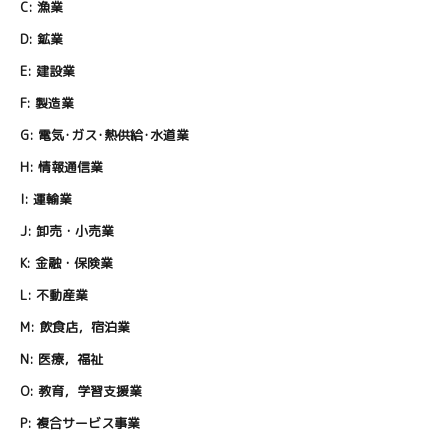
C:
漁業
D:
鉱業
E:
建設業
F:
製造業
G:
電気･ガス･熱供給･水道業
H:
情報通信業
I:
運輸業
J:
卸売・小売業
K:
金融・保険業
L:
不動産業
M:
飲食店，宿泊業
N:
医療，福祉
O:
教育，学習支援業
P:
複合サービス事業