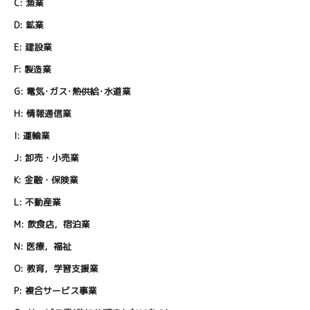
C:
漁業
D:
鉱業
E:
建設業
F:
製造業
G:
電気･ガス･熱供給･水道業
H:
情報通信業
I:
運輸業
J:
卸売・小売業
K:
金融・保険業
L:
不動産業
M:
飲食店，宿泊業
N:
医療，福祉
O:
教育，学習支援業
P:
複合サービス事業