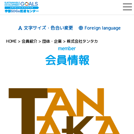
t
o
g
文字サイズ・色合い変更
Foreign language
g
l
HOME
>
会員紹介
>
団体・企業
>
株式会社タンタカ
e
member
会員情報
n
a
v
i
g
a
t
i
o
n