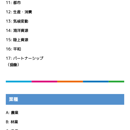
11:
都市
12:
生産・消費
13:
気候変動
14:
海洋資源
15:
陸上資源
16:
平和
17:
パートナーシップ
（協働）
業種
A:
農業
B:
林業