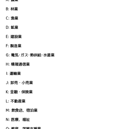
B:
林業
C:
漁業
D:
鉱業
E:
建設業
F:
製造業
G:
電気･ガス･熱供給･水道業
H:
情報通信業
I:
運輸業
J:
卸売・小売業
K:
金融・保険業
L:
不動産業
M:
飲食店，宿泊業
N:
医療，福祉
O:
教育，学習支援業