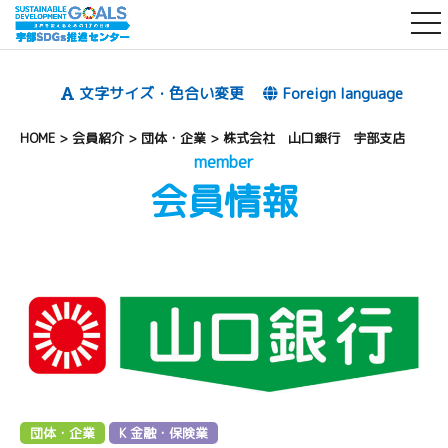
t
o
g
文字サイズ・色合い変更
Foreign language
g
l
HOME
>
会員紹介
>
団体・企業
>
株式会社 山口銀行 宇部支店
e
member
会員情報
n
a
v
i
g
a
t
i
o
n
団体・企業
K 金融・保険業