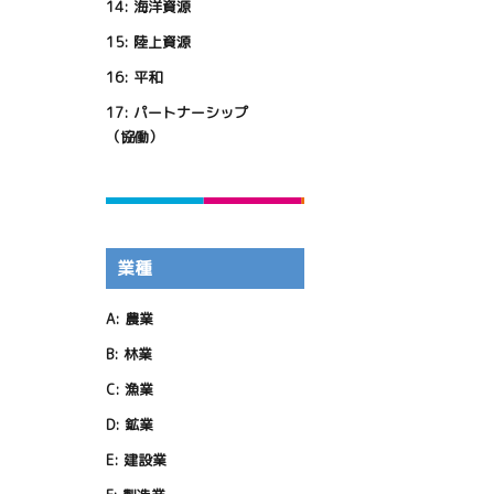
14:
海洋資源
15:
陸上資源
16:
平和
17:
パートナーシップ
（協働）
業種
A:
農業
B:
林業
C:
漁業
D:
鉱業
E:
建設業