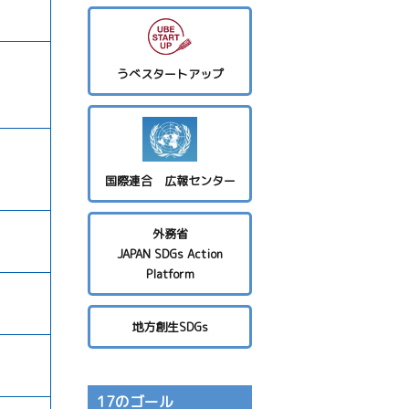
うべスタートアップ
国際連合 広報センター
外務省
JAPAN SDGs Action
Platform
地方創生SDGs
17のゴール