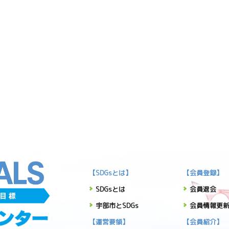
【SDGsとは】
【会員登録】
SDGsとは
会員退会
宇部市とSDGs
会員情報更
【運営要領】
【会員紹介】