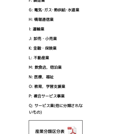
F:
製造業
G:
電気･ガス･熱供給･水道業
H:
情報通信業
I:
運輸業
J:
卸売・小売業
K:
金融・保険業
L:
不動産業
M:
飲食店，宿泊業
N:
医療，福祉
O:
教育，学習支援業
P:
複合サービス事業
Q:
サービス業(他に分類されな
いもの)