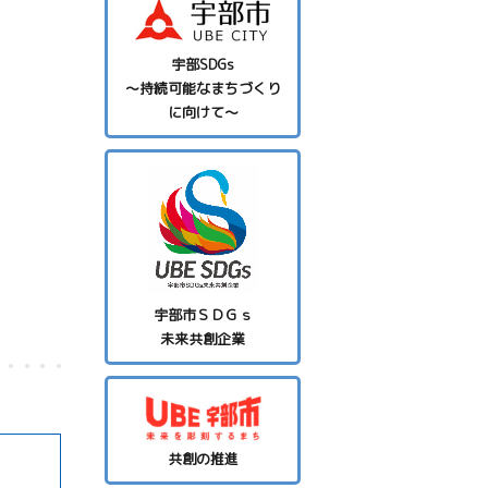
宇部SDGs
～持続可能なまちづくり
に向けて～
宇部市ＳＤＧｓ
未来共創企業
共創の推進