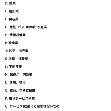
D:
鉱業
E:
建設業
F:
製造業
G:
電気･ガス･熱供給･水道業
H:
情報通信業
I:
運輸業
J:
卸売・小売業
K:
金融・保険業
L:
不動産業
M:
飲食店，宿泊業
N:
医療，福祉
O:
教育，学習支援業
P:
複合サービス事業
Q:
サービス業(他に分類されないもの)