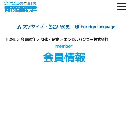
t
o
g
文字サイズ・色合い変更
Foreign language
g
l
HOME
>
会員紹介
>
団体・企業
>
エシカルバンブー株式会社
e
member
会員情報
n
a
v
i
g
a
t
i
o
n