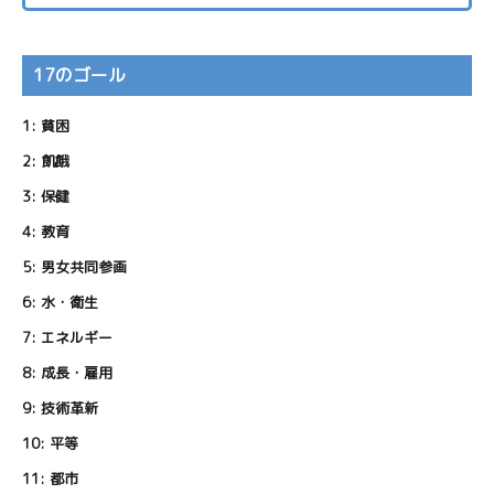
17のゴール
1:
貧困
2:
飢餓
3:
保健
4:
教育
5:
男女共同参画
6:
水・衛生
7:
エネルギー
8:
成長・雇用
9:
技術革新
10:
平等
11:
都市