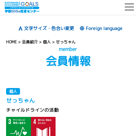
t
o
g
文字サイズ・色合い変更
Foreign language
g
l
HOME
>
会員紹介
>
個人
>
せっちゃん
e
member
会員情報
n
a
v
i
g
個人
a
せっちゃん
t
チャイルドラインの活動
i
o
n