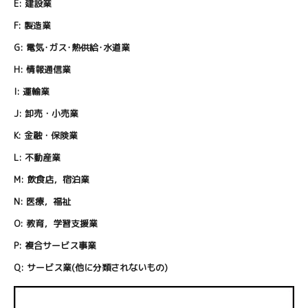
E:
建設業
F:
製造業
G:
電気･ガス･熱供給･水道業
H:
情報通信業
I:
運輸業
J:
卸売・小売業
K:
金融・保険業
L:
不動産業
M:
飲食店，宿泊業
N:
医療，福祉
O:
教育，学習支援業
P:
複合サービス事業
Q:
サービス業(他に分類されないもの)