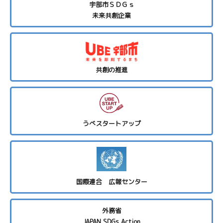
宇部市ＳＤＧｓ
未来共創企業
共創の推進
うべスタートアップ
国際連合 広報センター
外務省
JAPAN SDGs Action