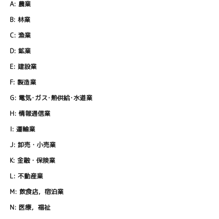
A:
農業
B:
林業
C:
漁業
D:
鉱業
E:
建設業
F:
製造業
G:
電気･ガス･熱供給･水道業
H:
情報通信業
I:
運輸業
J:
卸売・小売業
K:
金融・保険業
L:
不動産業
M:
飲食店，宿泊業
N:
医療，福祉