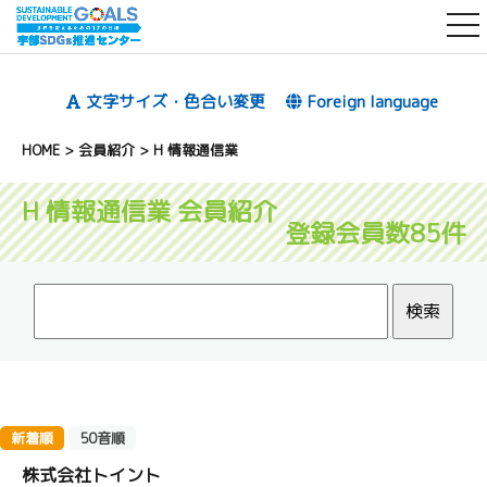
t
o
g
文字サイズ・色合い変更
Foreign language
g
l
HOME
>
会員紹介
>
H 情報通信業
e
n
H 情報通信業 会員紹介
登録会員数85件
a
v
i
g
a
t
i
o
新着順
50音順
n
株式会社トイント