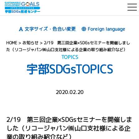
t
o
g
文字サイズ・色合い変更
Foreign language
g
l
HOME
>
お知らせ
>
2/19 第三回企業×SDGsセミナーを開催しまし
e
た（リコージャパン㈱山口支社様による企業の取り組み紹介など）
TOPICS
n
宇部SDGs
TOPICS
a
v
i
g
2020.02.20
a
t
i
2/19 第三回企業×SDGsセミナーを開催しま
o
した（リコージャパン㈱山口支社様による企
n
業の取り組み紹介など）