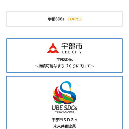
TOPICS
宇部SDGs
宇部SDGs
～持続可能なまちづくりに向けて～
宇部市ＳＤＧｓ
未来共創企業