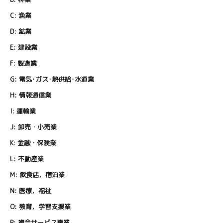
C:
漁業
D:
鉱業
E:
建設業
F:
製造業
G:
電気･ガス･熱供給･水道業
H:
情報通信業
I:
運輸業
J:
卸売・小売業
K:
金融・保険業
L:
不動産業
M:
飲食店，宿泊業
N:
医療，福祉
O:
教育，学習支援業
P:
複合サービス事業