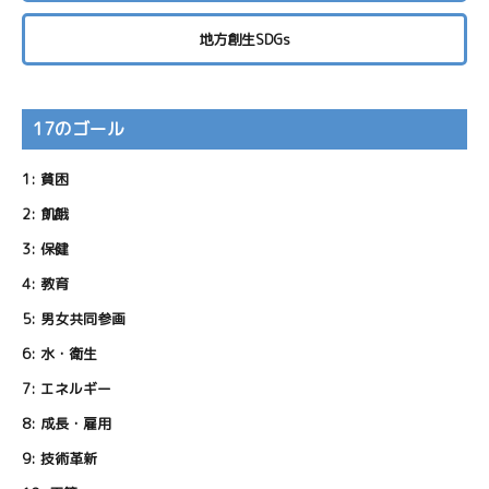
地方創生SDGs
17のゴール
1:
貧困
2:
飢餓
3:
保健
4:
教育
5:
男女共同参画
6:
水・衛生
7:
エネルギー
8:
成長・雇用
9:
技術革新