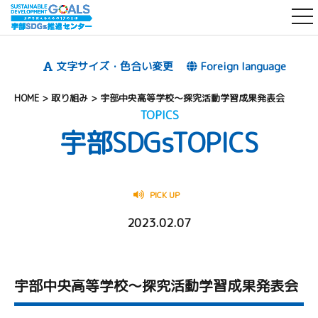
t
o
g
文字サイズ・色合い変更
Foreign language
g
l
HOME
>
取り組み
>
宇部中央高等学校～探究活動学習成果発表会
e
TOPICS
宇部SDGs
TOPICS
n
a
v
i
PICK UP
g
2023.02.07
a
t
i
宇部中央高等学校～探究活動学習成果発表会
o
n