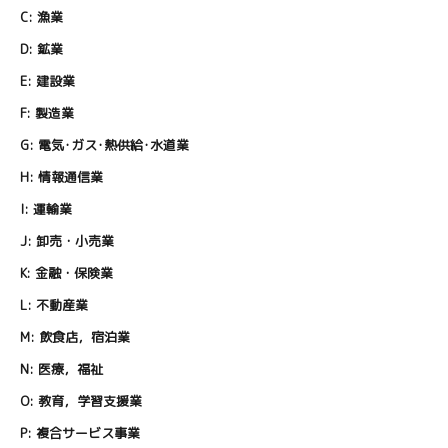
C:
漁業
D:
鉱業
E:
建設業
F:
製造業
G:
電気･ガス･熱供給･水道業
H:
情報通信業
I:
運輸業
J:
卸売・小売業
K:
金融・保険業
L:
不動産業
M:
飲食店，宿泊業
N:
医療，福祉
O:
教育，学習支援業
P:
複合サービス事業